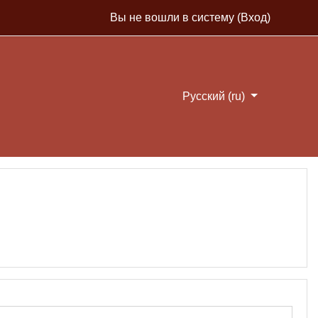
Вы не вошли в систему (
Вход
)
Русский ‎(ru)‎