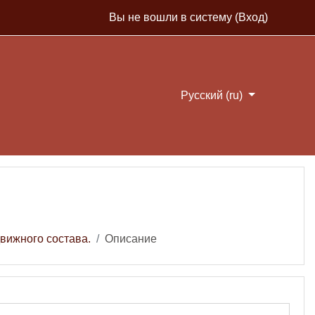
Вы не вошли в систему (
Вход
)
Русский ‎(ru)‎
движного состава.
Описание