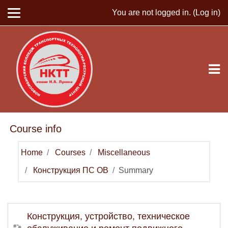
Skip to main content
You are not logged in. (
Log in
)
Course info
Home
Courses
Miscellaneous
Конструкция ПС ОВ
Summary
Конструкция, устройство, техническое