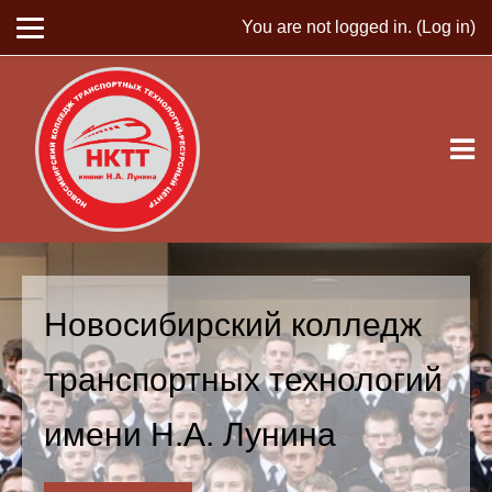
You are not logged in. (
Log in
)
Skip to main content
Новосибирский колледж
транспортных технологий
имени Н.А. Лунина